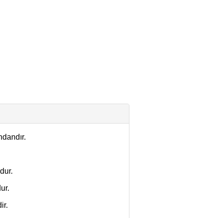
ndandır.
dur.
ur.
ir.