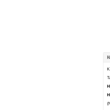
Ha
K
T
H
H
(