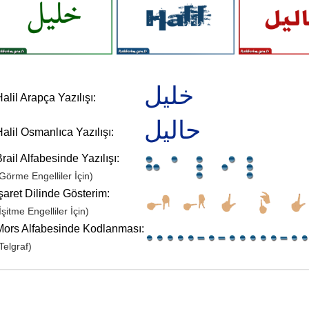
خليل
alil Arapça Yazılışı:
حاليل
alil Osmanlıca Yazılışı:
rail Alfabesinde Yazılışı:
Görme Engelliler İçin)
şaret Dilinde Gösterim:
İşitme Engelliler İçin)
Mors Alfabesinde Kodlanması:
Telgraf)