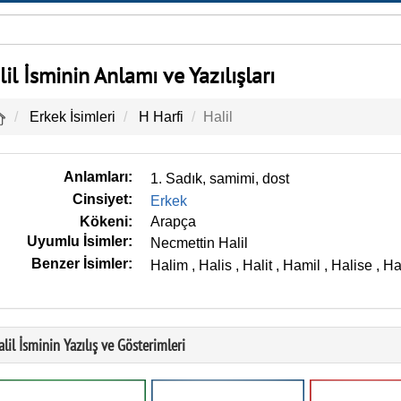
lil İsminin Anlamı ve Yazılışları
Erkek İsimleri
H Harfi
Halil
Anlamları:
1. Sadık, samimi, dost
Cinsiyet:
Erkek
Kökeni:
Arapça
Uyumlu İsimler:
Necmettin Halil
Benzer İsimler:
Halim
,
Halis
,
Halit
,
Hamil
,
Halise
,
Ha
lil İsminin Yazılış ve Gösterimleri