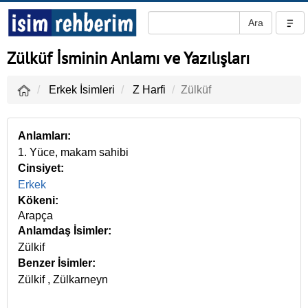
Zülküf İsminin Anlamı ve Yazılışları
Erkek İsimleri
Z Harfi
Zülküf
Anlamları:
1. Yüce, makam sahibi
Cinsiyet:
Erkek
Kökeni:
Arapça
Anlamdaş İsimler:
Zülkif
Benzer İsimler:
Zülkif
,
Zülkarneyn