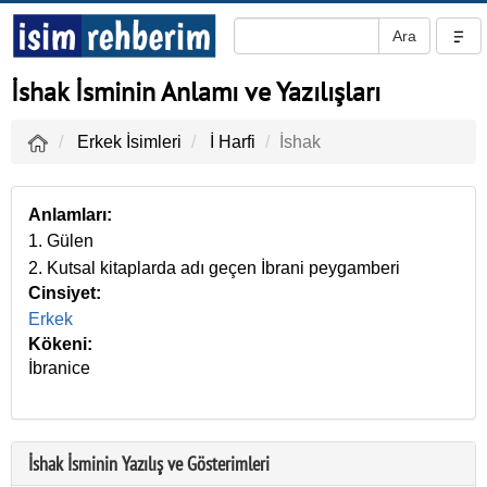
İshak İsminin Anlamı ve Yazılışları
Erkek İsimleri
İ Harfi
İshak
Anlamları:
1. Gülen
2. Kutsal kitaplarda adı geçen İbrani peygamberi
Cinsiyet:
Erkek
Kökeni:
İbranice
İshak İsminin Yazılış ve Gösterimleri