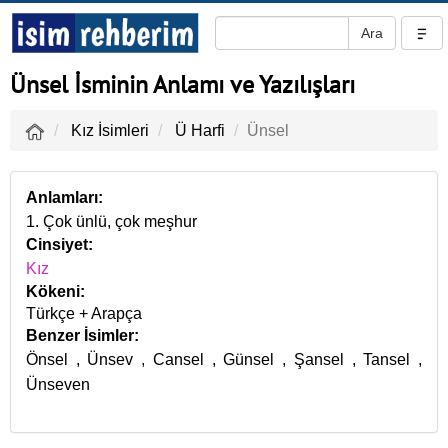
Ünsel İsminin Anlamı ve Yazılışları
Kız İsimleri
Ü Harfi
Ünsel
Anlamları:
1. Çok ünlü, çok meşhur
Cinsiyet:
Kız
Kökeni:
Türkçe + Arapça
Benzer İsimler:
Önsel
,
Ünsev
,
Cansel
,
Günsel
,
Şansel
,
Tansel
,
Ünseven