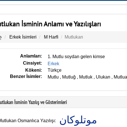
tlukan İsminin Anlamı ve Yazılışları
Erkek İsimleri
M Harfi
Mutlukan
Anlamları:
1. Mutlu soydan gelen kimse
Cinsiyet:
Erkek
Kökeni:
Türkçe
Benzer İsimler:
Mutlu
,
Mutluğ
,
Mutluk
,
Ulukan
,
Mutlu
utlukan İsminin Yazılış ve Gösterimleri
موتلوكان
Mutlukan Osmanlıca Yazılışı: