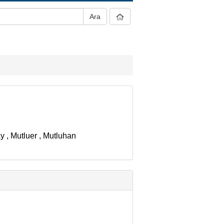
ay
,
Mutluer
,
Mutluhan