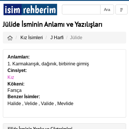
Jülide İsminin Anlamı ve Yazılışları
Kız İsimleri
J Harfi
Jülide
Anlamları:
1. Karmakarışık, dağınık, birbirine girmiş
Cinsiyet:
Kız
Kökeni:
Farsça
Benzer İsimler:
Halide
,
Velide
,
Valide
,
Mevlide