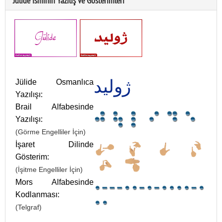
Jülide İsminin Yazılış ve Gösterimleri
ژوليد
Jülide Osmanlıca
Yazılışı:
Brail Alfabesinde
Yazılışı:
(Görme Engelliler İçin)
İşaret Dilinde
Gösterim:
(İşitme Engelliler İçin)
Mors Alfabesinde
Kodlanması:
(Telgraf)