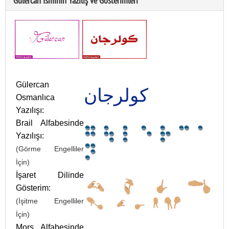
Gülercan İsminin Yazılış ve Gösterimleri
Gülercan
كولرجان
Osmanlıca
Yazılışı:
Brail Alfabesinde
Yazılışı:
(Görme Engelliler
İçin)
İşaret Dilinde
Gösterim:
(İşitme Engelliler
İçin)
Mors Alfabesinde