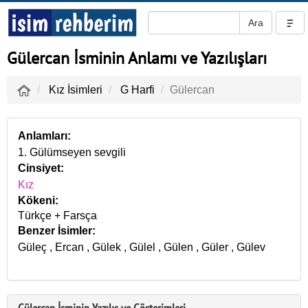
Gülercan İsminin Anlamı ve Yazılışları
Kız İsimleri
G Harfi
Gülercan
Anlamları:
1. Gülümseyen sevgili
Cinsiyet:
Kız
Kökeni:
Türkçe + Farsça
Benzer İsimler:
Güleç
,
Ercan
,
Gülek
,
Gülel
,
Gülen
,
Güler
,
Gülev