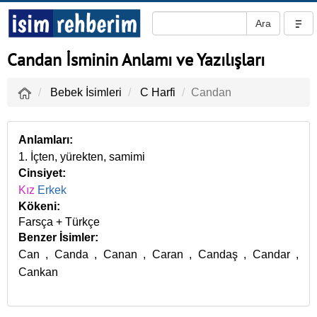
Candan İsminin Anlamı ve Yazılışları
Bebek İsimleri
C Harfi
Candan
Anlamları:
1. İçten, yürekten, samimi
Cinsiyet:
Kız
Erkek
Kökeni:
Farsça + Türkçe
Benzer İsimler:
Can
,
Canda
,
Canan
,
Caran
,
Candaş
,
Candar
,
Cankan