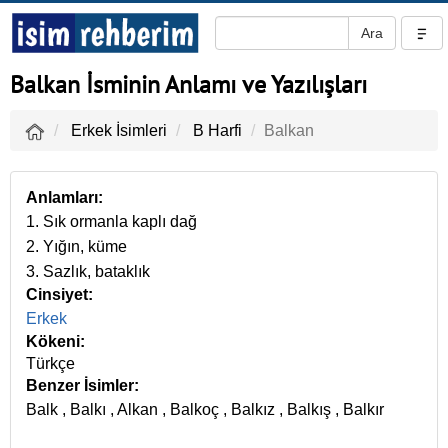
Balkan İsminin Anlamı ve Yazılışları
Erkek İsimleri
B Harfi
Balkan
Anlamları:
1. Sık ormanla kaplı dağ
2. Yığın, küme
3. Sazlık, bataklık
Cinsiyet:
Erkek
Kökeni:
Türkçe
Benzer İsimler:
Balk
,
Balkı
,
Alkan
,
Balkoç
,
Balkız
,
Balkış
,
Balkır