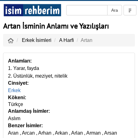
Artan İsminin Anlamı ve Yazılışları
Erkek İsimleri
A Harfi
Artan
Anlamları:
1. Yarar, fayda
2. Üstünlük, meziyet, nitelik
Cinsiyet:
Erkek
Kökeni:
Türkçe
Anlamdaş İsimler:
Aslım
Benzer İsimler:
Aran
,
Arcan
,
Arhan
,
Arkan
,
Arlan
,
Arman
,
Arsan