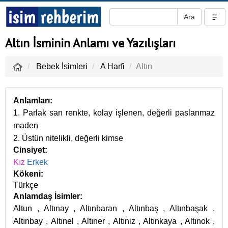
Altın İsminin Anlamı ve Yazılışları
Bebek İsimleri
A Harfi
Altın
Anlamları:
1. Parlak sarı renkte, kolay işlenen, değerli paslanmaz
maden
2. Üstün nitelikli, değerli kimse
Cinsiyet:
Kız
Erkek
Kökeni:
Türkçe
Anlamdaş İsimler:
Altun
,
Altınay
,
Altınbaran
,
Altınbaş
,
Altınbaşak
,
Altınbay
,
Altınel
,
Altıner
,
Altıniz
,
Altınkaya
,
Altınok
,