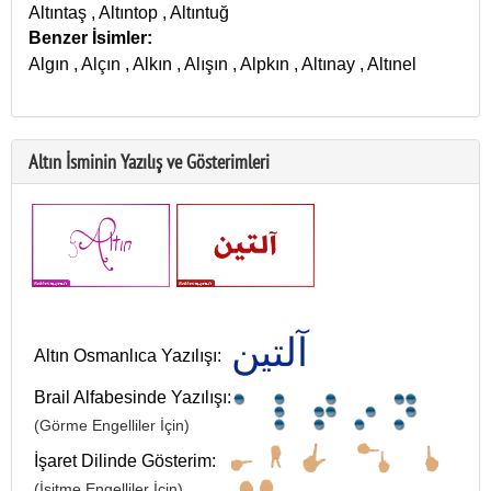
Altıntaş
,
Altıntop
,
Altıntuğ
Benzer İsimler:
Algın
,
Alçın
,
Alkın
,
Alışın
,
Alpkın
,
Altınay
,
Altınel
Altın İsminin Yazılış ve Gösterimleri
آلتين
Altın Osmanlıca Yazılışı:
Brail Alfabesinde Yazılışı:
(Görme Engelliler İçin)
İşaret Dilinde Gösterim:
(İşitme Engelliler İçin)